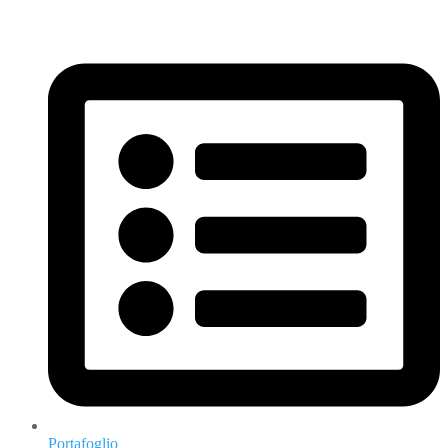
oficinatecnica@constructorafortino.com.ar
Portafoglio