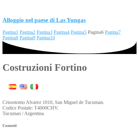
Alloggio nel paese di Las Yungas
Pagina
1
Pagina
2
Pagina
3
Pagina
4
Pagina
5
Pagina
6
Pagina
7
Pagina
8
Pagina
9
Pagina
10
Costruzioni Fortino
Crisostomo Alvarez 1010, San Miguel de Tucuman.
Codice Postale: T4000CHV.
Tucuman / Argentina
Contatti
fortinoconstruccion@constructorafortino.com.ar